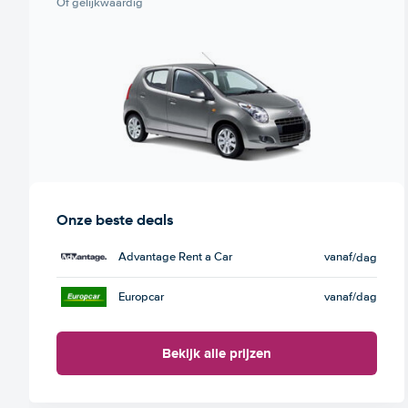
Of gelijkwaardig
Onze beste deals
Advantage Rent a Car
vanaf
/dag
Europcar
vanaf
/dag
Bekijk alle prijzen