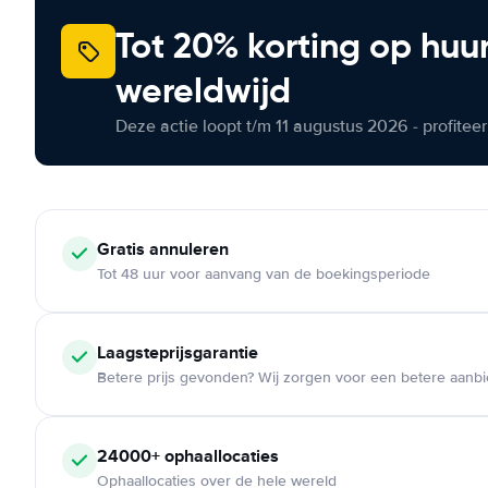
Tot 20% korting op huu
wereldwijd
Deze actie loopt t/m 11 augustus 2026 - profite
Gratis annuleren
Tot 48 uur voor aanvang van de boekingsperiode
Laagsteprijsgarantie
Betere prijs gevonden? Wij zorgen voor een betere aanb
24000+ ophaallocaties
Ophaallocaties over de hele wereld