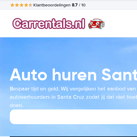
8.7
Klantbeoordelingen
/ 10
Auto huren San
Bespaar tijd en geld. Wij vergelijken het aanbod van
autoverhuurders in Santa Cruz zodat jij dat niet hoef
doen.