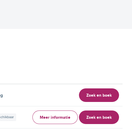
Zoek en boek
ag
Meer informatie
Zoek en boek
schikbaar