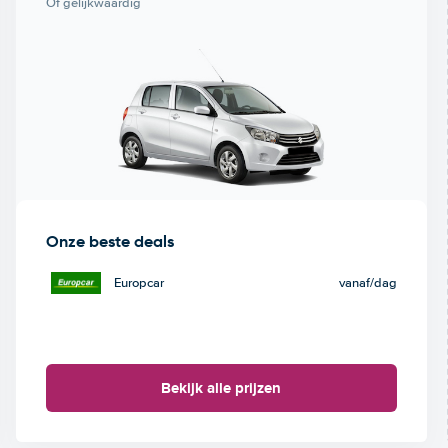
Of gelijkwaardig
Onze beste deals
Europcar
vanaf
/dag
Bekijk alle prijzen