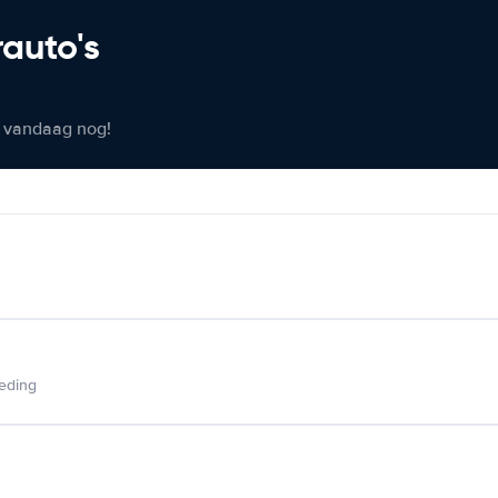
rauto's
er vandaag nog!
ieding