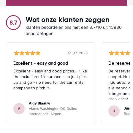
Wat onze klanten zeggen
8.7
Klanten beoordelen ons met een 8.7/10 uit 15930
beoordelingen
07-07-2026
Excellent - easy and good
Excellent - easy and good prices… I like
De reserverin
the inclusion of insurance - so just pick
soepel. Het 
up and go - no need for the car rental
huurauto, wa
company to pitch it.
alle benodig
inbegrepen.
balie dacht 
Algy Blaauw
probeerde on
Juri
A
Alamo Washington DC Dulles
verzekering 
J
Budge
International Airport
waren we zo
verzekering 
Omdat wij er
alle verzeker