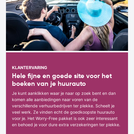
KLANTERVARING
Hele fijne en goede site voor het
boeken van je huurauto
Je kunt aanklikken waar je naar op zoek bent en dan
komen alle aanbiedingen naar voren van de
verschillende verhuurbedrijven ter plekke. Scheelt je
veel werk. Ze vinden echt de goedkoopste huurauto
voor je. Het Worry-Free pakket is ook zeer interessant
en behoed je voor dure extra verzekeringen ter plekke.