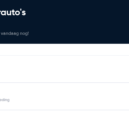
rauto's
er vandaag nog!
ieding