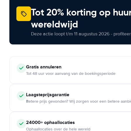
Tot 20% korting op huu
wereldwijd
Deze actie loopt t/m 11 augustus 2026 - profite
Gratis annuleren
Tot 48 uur voor aanvang van de boekingsperiode
Laagsteprijsgarantie
Betere prijs gevonden? Wij zorgen voor een betere aanb
24000+ ophaallocaties
Ophaallocaties over de hele wereld