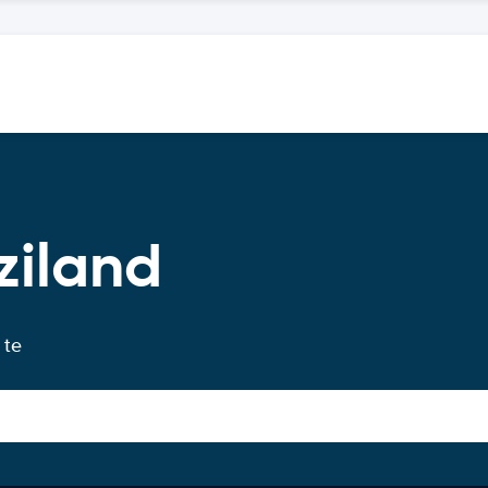
ziland
 te