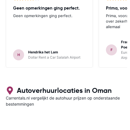
Geen opmerkingen ging perfect.
Prima, voor
Geen opmerkingen ging perfect.
Prima, voora
over zekerhe
allemaal
Fran
Poel
F
Hendrika het Lam
Europ
H
Dollar Rent a Car Salalah Airport
Airpo
Autoverhuurlocaties in Oman
Carrentals.nl vergelijkt de autohuur prijzen op onderstaande
bestemmingen