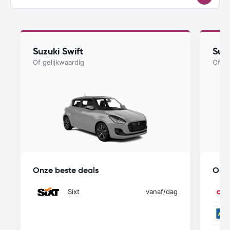
Suzuki Swift
Suzu
Of gelijkwaardig
Of ge
Onze beste deals
Onze
Sixt
vanaf
/dag