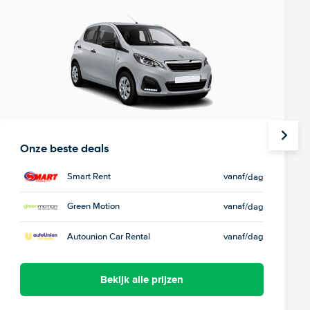
Onze beste deals
Smart Rent
vanaf
/dag
Green Motion
vanaf
/dag
Autounion Car Rental
vanaf
/dag
Bekijk alle prijzen