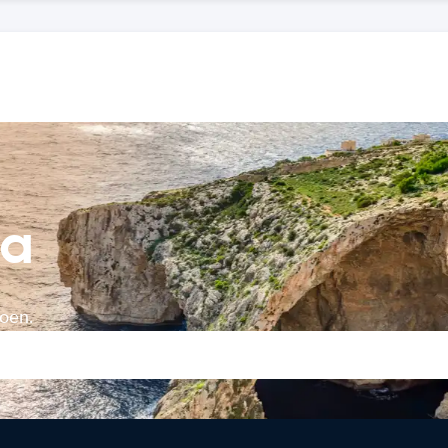
ta
doen.