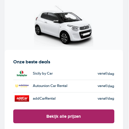
Onze beste deals
Sicily by Car
vanaf
/dag
Autounion Car Rental
vanaf
/dag
addCarRental
vanaf
/dag
Bekijk alle prijzen