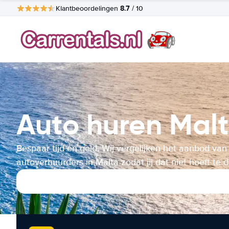
8.7
Klantbeoordelingen
/ 10
Auto huren Mal
Bespaar tijd en geld. Wij vergelijken het aanbod van
autoverhuurders in Malta zodat jij dat niet hoeft te 