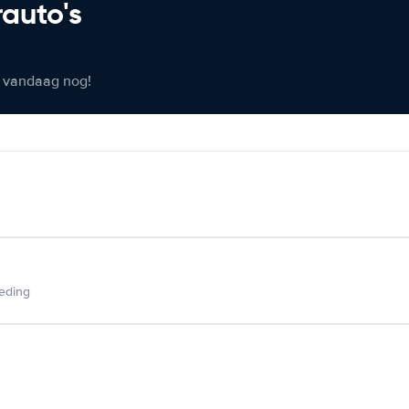
rauto's
er vandaag nog!
ieding