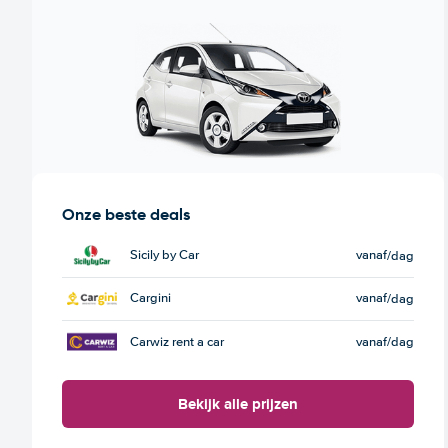
Onze beste deals
Sicily by Car
vanaf
/dag
Cargini
vanaf
/dag
Carwiz rent a car
vanaf
/dag
Bekijk alle prijzen