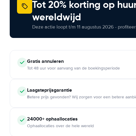
Tot 20% korting op huu
wereldwijd
Deze actie loopt t/m 11 augustus 2026 - profite
Gratis annuleren
Tot 48 uur voor aanvang van de boekingsperiode
Laagsteprijsgarantie
Betere prijs gevonden? Wij zorgen voor een betere aanb
24000+ ophaallocaties
Ophaallocaties over de hele wereld