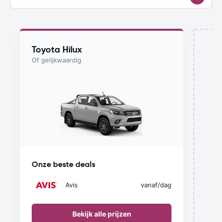
Toyota Hilux
Of gelijkwaardig
D
Onze beste deals
Avis
vanaf
/dag
Bekijk alle prijzen