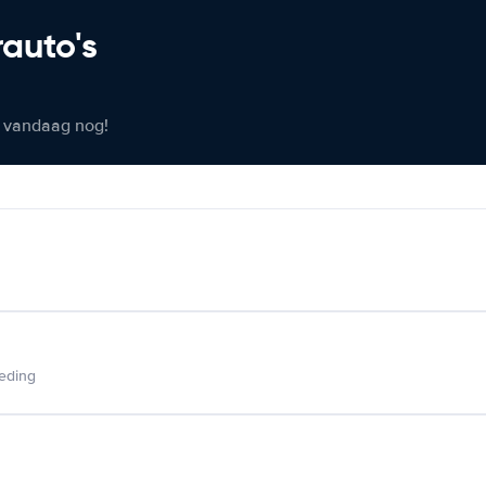
rauto's
er vandaag nog!
ieding