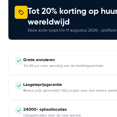
Tot 20% korting op huu
wereldwijd
Deze actie loopt t/m 11 augustus 2026 - profite
Gratis annuleren
Tot 48 uur voor aanvang van de boekingsperiode
Laagsteprijsgarantie
Betere prijs gevonden? Wij zorgen voor een betere aanb
24000+ ophaallocaties
Ophaallocaties over de hele wereld