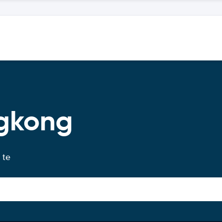
gkong
 te