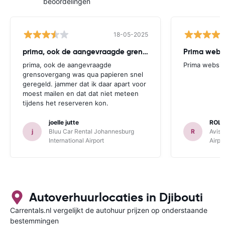
beoordelingen
18-05-2025
prima, ook de aangevraagde grensovergang
Prima websi
prima, ook de aangevraagde
Prima websit
grensovergang was qua papieren snel
geregeld. jammer dat ik daar apart voor
moest mailen en dat dat niet meteen
tijdens het reserveren kon.
joelle jutte
ROL
j
Bluu Car Rental Johannesburg
R
Avis 
International Airport
Airpo
Autoverhuurlocaties in Djibouti
Carrentals.nl vergelijkt de autohuur prijzen op onderstaande
bestemmingen