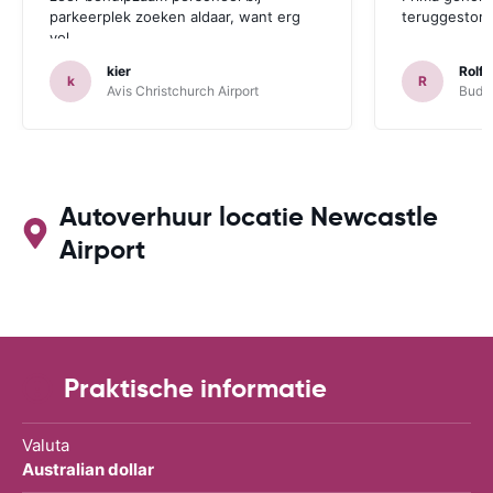
parkeerplek zoeken aldaar, want erg
teruggestort.
vol.
kier
Rolf 
k
R
Avis Christchurch Airport
Budge
Autoverhuur locatie Newcastle
Airport
Praktische informatie
Valuta
Australian dollar