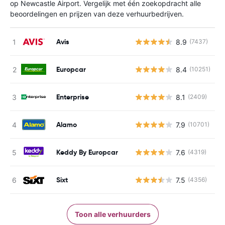
op Newcastle Airport. Vergelijk met één zoekopdracht alle
beoordelingen en prijzen van deze verhuurbedrijven.
Avis
8.9
(7437)
G
Europcar
8.4
(10251)
G
Enterprise
8.1
(2409)
G
Alamo
7.9
(10701)
G
Keddy By Europcar
7.6
(4319)
G
Sixt
7.5
(4356)
G
Toon alle verhuurders