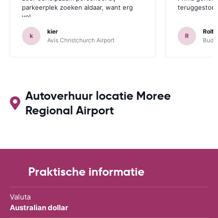
parkeerplek zoeken aldaar, want erg
teruggestort.
vol.
kier
Rolf 
k
R
Avis Christchurch Airport
Budge
Autoverhuur locatie Moree
Regional Airport
Praktische informatie
Valuta
Australian dollar