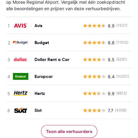
op Moree Regional Airport. Vergelijk met één zoekopdracht
alle beoordelingen en prijzen van deze verhuurbedrijven.
Avis
8.9
(7437)
G
Budget
8.8
(11512)
G
Dollar Rent a Car
8.5
(5291)
G
Europcar
8.4
(10251)
G
Hertz
6.9
(8812)
G
Sixt
7.7
(4356)
G
Toon alle verhuurders