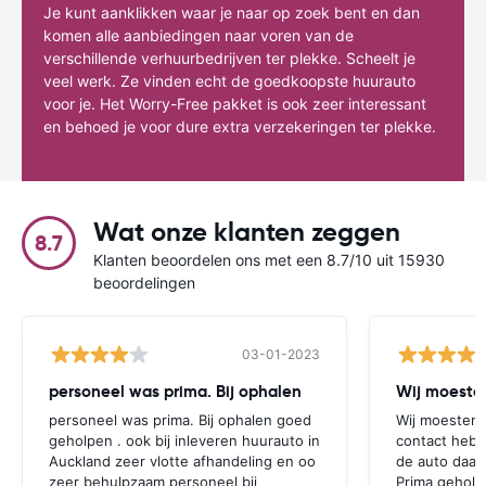
Je kunt aanklikken waar je naar op zoek bent en dan
komen alle aanbiedingen naar voren van de
verschillende verhuurbedrijven ter plekke. Scheelt je
veel werk. Ze vinden echt de goedkoopste huurauto
voor je. Het Worry-Free pakket is ook zeer interessant
en behoed je voor dure extra verzekeringen ter plekke.
Wat onze klanten zeggen
8.7
Klanten beoordelen ons met een 8.7/10 uit 15930
beoordelingen
03-01-2023
personeel was prima. Bij ophalen
Wij moesten
personeel was prima. Bij ophalen goed
Wij moesten 
geholpen . ook bij inleveren huurauto in
contact hebb
Auckland zeer vlotte afhandeling en oo
de auto daar 
zeer behulpzaam personeel bij
Prima geholp