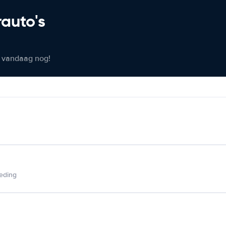
rauto's
er vandaag nog!
ieding