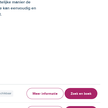
telijke manier de
 Je kan eenvoudig en
.
Meer informatie
Zoek en boek
schikbaar