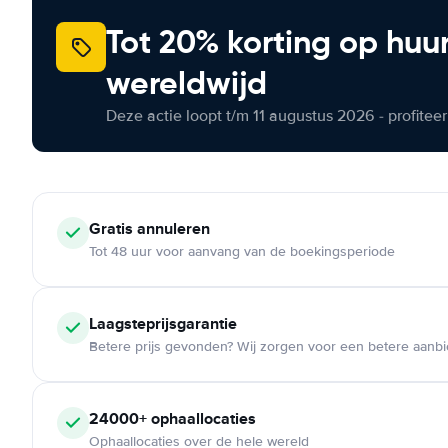
Tot 20% korting op huu
wereldwijd
Deze actie loopt t/m 11 augustus 2026 - profite
Gratis annuleren
Tot 48 uur voor aanvang van de boekingsperiode
Laagsteprijsgarantie
Betere prijs gevonden? Wij zorgen voor een betere aanb
24000+ ophaallocaties
Ophaallocaties over de hele wereld