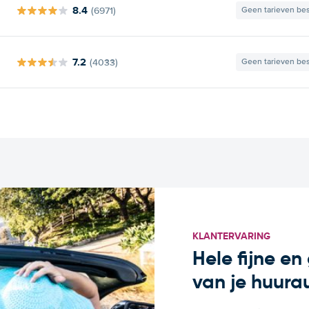
8.4
(6971)
Geen tarieven be
7.2
(4033)
Geen tarieven be
KLANTERVARING
Hele fijne e
van je huura