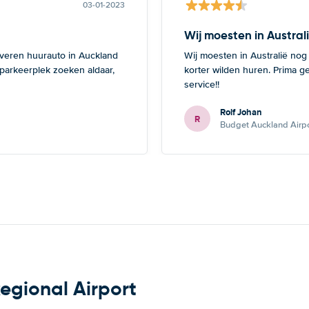
03-01-2023
Wij moesten in Austral
everen huurauto in Auckland
Wij moesten in Australië nog
 parkeerplek zoeken aldaar,
korter wilden huren. Prima g
service!!
Rolf Johan
R
Budget Auckland Airpo
egional Airport