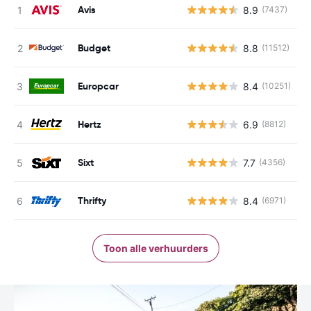
Avis
8.9
(7437)
G
Budget
8.8
(11512)
G
Europcar
8.4
(10251)
G
Hertz
6.9
(8812)
G
Sixt
7.7
(4356)
G
Thrifty
8.4
(6971)
G
Toon alle verhuurders