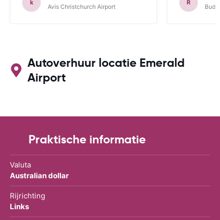
k
R
Avis Christchurch Airport
Budge
Autoverhuur locatie Emerald
Airport
Praktische informatie
Valuta
Australian dollar
Rijrichting
Links