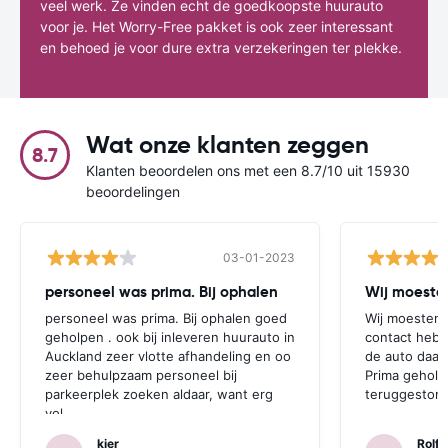
veel werk. Ze vinden echt de goedkoopste huurauto
voor je. Het Worry-Free pakket is ook zeer interessant
en behoed je voor dure extra verzekeringen ter plekke.
Wat onze klanten zeggen
8.7
Klanten beoordelen ons met een 8.7/10 uit 15930
beoordelingen
03-01-2023
personeel was prima. Bij ophalen
Wij moesten
personeel was prima. Bij ophalen goed
Wij moesten 
geholpen . ook bij inleveren huurauto in
contact hebb
Auckland zeer vlotte afhandeling en oo
de auto daar 
zeer behulpzaam personeel bij
Prima geholp
parkeerplek zoeken aldaar, want erg
teruggestort.
vol.
kier
Rolf 