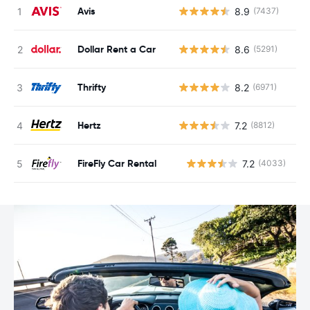
Avis
8.9
(7437)
Dollar Rent a Car
8.6
(5291)
Thrifty
8.2
(6971)
Hertz
7.2
(8812)
FireFly Car Rental
7.2
(4033)
G