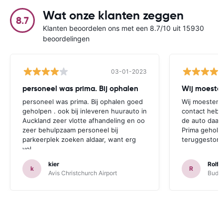
Wat onze klanten zeggen
8.7
Klanten beoordelen ons met een 8.7/10 uit 15930
beoordelingen
03-01-2023
personeel was prima. Bij ophalen
Wij moesten
personeel was prima. Bij ophalen goed
Wij moesten 
geholpen . ook bij inleveren huurauto in
contact hebb
Auckland zeer vlotte afhandeling en oo
de auto daar 
zeer behulpzaam personeel bij
Prima geholp
parkeerplek zoeken aldaar, want erg
teruggestort.
vol.
kier
Rolf 
k
R
Avis Christchurch Airport
Budge