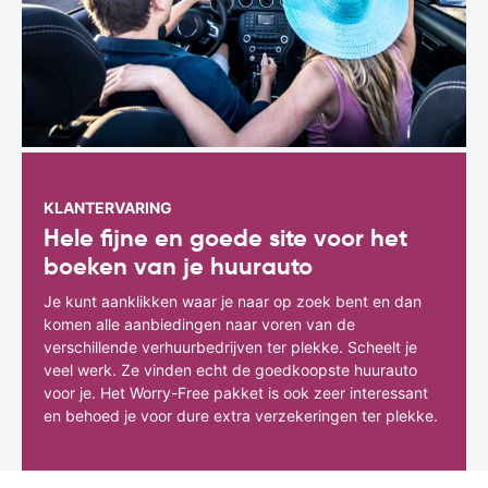
KLANTERVARING
Hele fijne en goede site voor het
boeken van je huurauto
Je kunt aanklikken waar je naar op zoek bent en dan
komen alle aanbiedingen naar voren van de
verschillende verhuurbedrijven ter plekke. Scheelt je
veel werk. Ze vinden echt de goedkoopste huurauto
voor je. Het Worry-Free pakket is ook zeer interessant
en behoed je voor dure extra verzekeringen ter plekke.