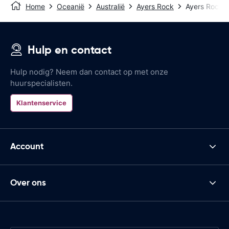
Home
Oceanië
Australië
Ayers Rock
Ayers Rock C
Hulp en contact
Hulp nodig? Neem dan contact op met onze
huurspecialisten.
Klantenservice
Account
Over ons