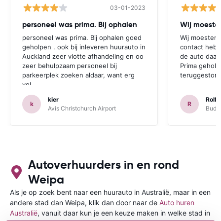
03-01-2023
personeel was prima. Bij ophalen
Wij moesten
personeel was prima. Bij ophalen goed
Wij moesten 
geholpen . ook bij inleveren huurauto in
contact hebb
Auckland zeer vlotte afhandeling en oo
de auto daar 
zeer behulpzaam personeel bij
Prima geholp
parkeerplek zoeken aldaar, want erg
teruggestort.
vol.
kier
Rolf 
k
R
Avis Christchurch Airport
Budge
Autoverhuurders in en rond
Weipa
Als je op zoek bent naar een huurauto in Australië, maar in een
andere stad dan Weipa, klik dan door naar de
Auto huren
Australië
, vanuit daar kun je een keuze maken in welke stad in