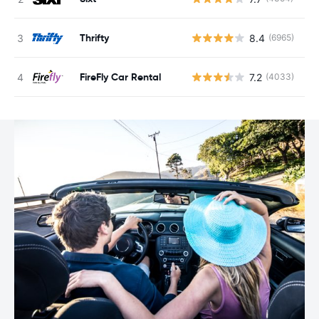
Thrifty
8.4
(6965)
G
FireFly Car Rental
7.2
(4033)
G