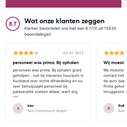
Wat onze klanten zeggen
8.7
Klanten beoordelen ons met een 8.7/10 uit 15930
beoordelingen
03-01-2023
personeel was prima. Bij ophalen
Wij moesten
personeel was prima. Bij ophalen goed
Wij moesten 
geholpen . ook bij inleveren huurauto in
contact hebb
Auckland zeer vlotte afhandeling en oo
de auto daar 
zeer behulpzaam personeel bij
Prima geholp
parkeerplek zoeken aldaar, want erg
teruggestort.
vol.
kier
Rolf 
k
R
Avis Christchurch Airport
Budge