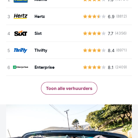
Hertz
6.9
(8812)
G
Sixt
7.7
(4356)
G
Thrifty
8.4
(6971)
G
Enterprise
8.1
(2409)
G
Toon alle verhuurders