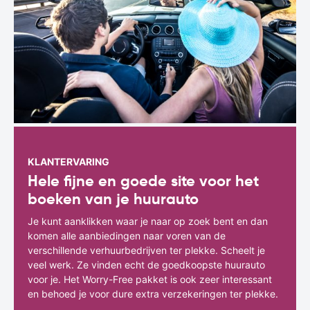
KLANTERVARING
Hele fijne en goede site voor het
boeken van je huurauto
Je kunt aanklikken waar je naar op zoek bent en dan
komen alle aanbiedingen naar voren van de
verschillende verhuurbedrijven ter plekke. Scheelt je
veel werk. Ze vinden echt de goedkoopste huurauto
voor je. Het Worry-Free pakket is ook zeer interessant
en behoed je voor dure extra verzekeringen ter plekke.