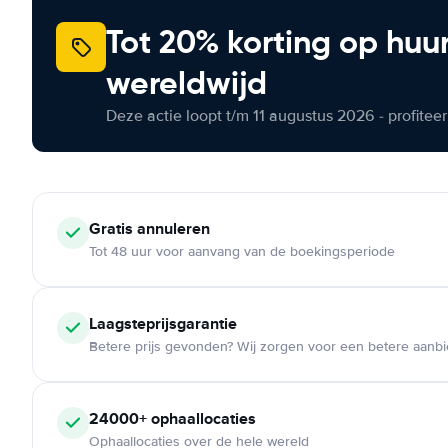
Tot 20% korting op huu
wereldwijd
Deze actie loopt t/m 11 augustus 2026 - profite
Gratis annuleren
Tot 48 uur voor aanvang van de boekingsperiode
Laagsteprijsgarantie
Betere prijs gevonden? Wij zorgen voor een betere aanb
24000+ ophaallocaties
Ophaallocaties over de hele wereld