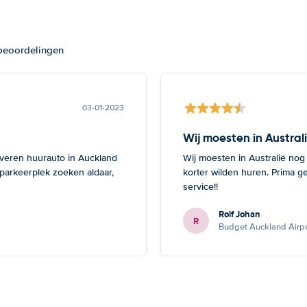
 beoordelingen
03-01-2023
Wij moesten in Austral
everen huurauto in Auckland
Wij moesten in Australië nog
 parkeerplek zoeken aldaar,
korter wilden huren. Prima g
service!!
Rolf Johan
R
Budget Auckland Airpo