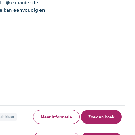
telijke manier de
 Je kan eenvoudig en
Meer informatie
Zoek en boek
schikbaar