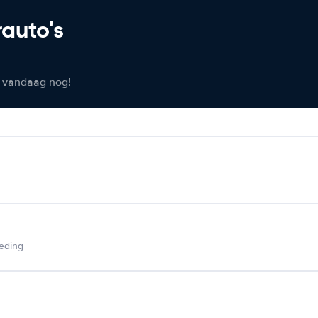
rauto's
er vandaag nog!
ieding