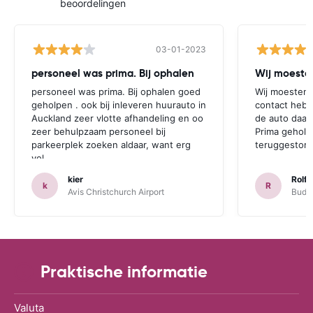
beoordelingen
03-01-2023
personeel was prima. Bij ophalen
Wij moesten
personeel was prima. Bij ophalen goed
Wij moesten 
geholpen . ook bij inleveren huurauto in
contact hebb
Auckland zeer vlotte afhandeling en oo
de auto daar 
zeer behulpzaam personeel bij
Prima geholp
parkeerplek zoeken aldaar, want erg
teruggestort.
vol.
kier
Rolf 
k
R
Avis Christchurch Airport
Budge
Praktische informatie
Valuta