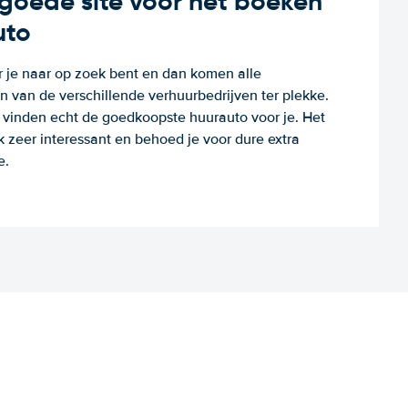
n goede site voor het boeken
uto
r je naar op zoek bent en dan komen alle
 van de verschillende verhuurbedrijven ter plekke.
e vinden echt de goedkoopste huurauto voor je. Het
k zeer interessant en behoed je voor dure extra
e.