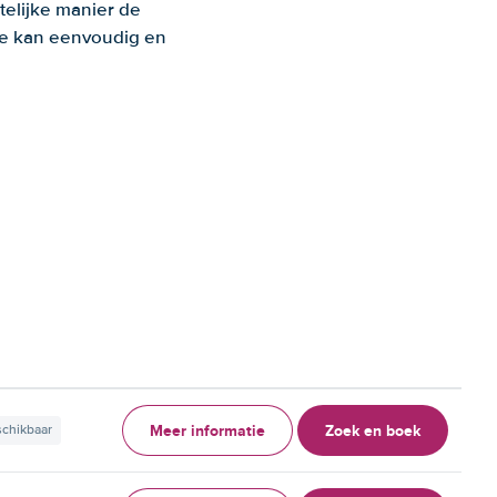
telijke manier de
 Je kan eenvoudig en
Meer informatie
Zoek en boek
schikbaar