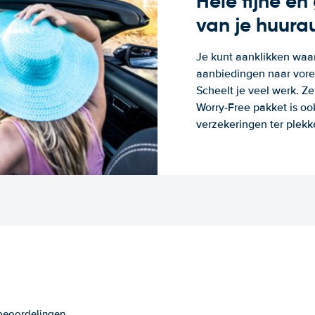
Hele fijne e
van je huura
Je kunt aanklikken waa
aanbiedingen naar voren
Scheelt je veel werk. Z
Worry-Free pakket is oo
verzekeringen ter plekk
 beoordelingen