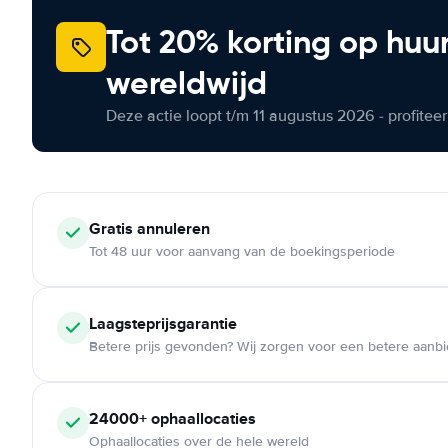
Tot 20% korting op huu
wereldwijd
Deze actie loopt t/m 11 augustus 2026 - profite
Gratis annuleren
Tot 48 uur voor aanvang van de boekingsperiode
Laagsteprijsgarantie
Betere prijs gevonden? Wij zorgen voor een betere aanb
24000+ ophaallocaties
Ophaallocaties over de hele wereld