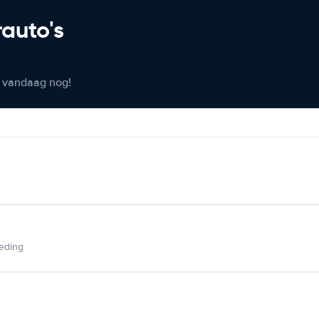
rauto's
er vandaag nog!
ieding