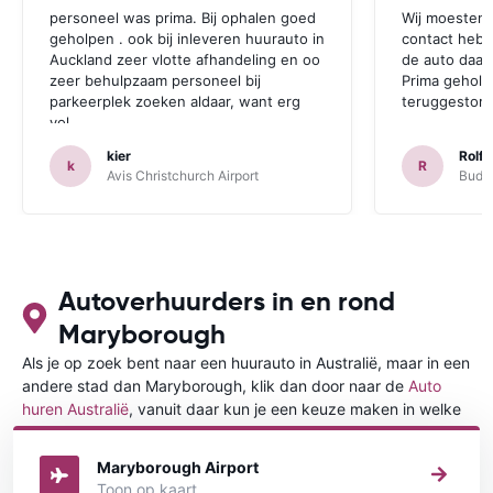
personeel was prima. Bij ophalen goed
Wij moesten 
geholpen . ook bij inleveren huurauto in
contact hebb
Auckland zeer vlotte afhandeling en oo
de auto daar 
zeer behulpzaam personeel bij
Prima geholp
parkeerplek zoeken aldaar, want erg
teruggestort.
vol.
kier
Rolf 
k
R
Avis Christchurch Airport
Budge
Autoverhuurders in en rond
Maryborough
Als je op zoek bent naar een huurauto in Australië, maar in een
andere stad dan Maryborough, klik dan door naar de
Auto
huren Australië
, vanuit daar kun je een keuze maken in welke
stad in Australië je een auto huren wilt.
Maryborough Airport
Toon op kaart