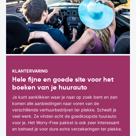
KLANTERVARING
Hele fijne en goede site voor het
boeken van je huurauto
Je kunt aanklikken waar je naar op zoek bent en dan
komen alle aanbiedingen naar voren van de
verschillende verhuurbedrijven ter plekke. Scheelt je
veel werk. Ze vinden echt de goedkoopste huurauto
voor je. Het Worry-Free pakket is ook zeer interessant
en behoed je voor dure extra verzekeringen ter plekke.