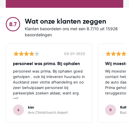
Wat onze klanten zeggen
8.7
Klanten beoordelen ons met een 8.7/10 uit 15928
beoordelingen
03-01-2023
personeel was prima. Bij ophalen
Wij moesten
personeel was prima. Bij ophalen goed
Wij moesten 
geholpen . ook bij inleveren huurauto in
contact hebb
Auckland zeer vlotte afhandeling en oo
de auto daar 
zeer behulpzaam personeel bij
Prima geholp
parkeerplek zoeken aldaar, want erg
teruggestort.
vol.
kier
Rolf 
k
R
Avis Christchurch Airport
Budge