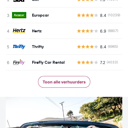
Europcar
8.4
(10239)
G
Hertz
6.9
(8807)
G
Thrifty
8.4
(6965)
G
FireFly Car Rental
7.2
(4033)
G
Toon alle verhuurders