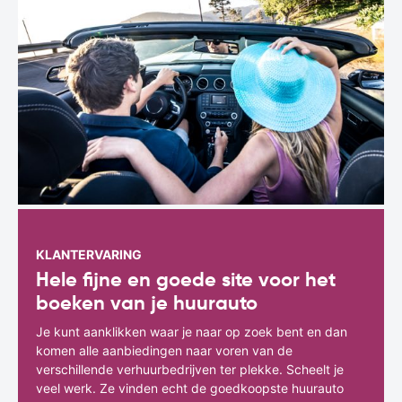
KLANTERVARING
Hele fijne en goede site voor het
boeken van je huurauto
Je kunt aanklikken waar je naar op zoek bent en dan
komen alle aanbiedingen naar voren van de
verschillende verhuurbedrijven ter plekke. Scheelt je
veel werk. Ze vinden echt de goedkoopste huurauto