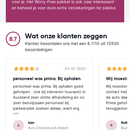
voor je. Het Worry-Free pakket is ook zeer interessant
en behoed je voor dure extra verzekeringen ter plekke.
Wat onze klanten zeggen
8.7
Klanten beoordelen ons met een 8.7/10 uit 15930
beoordelingen
03-01-2023
personeel was prima. Bij ophalen
Wij moesten
personeel was prima. Bij ophalen goed
Wij moesten 
geholpen . ook bij inleveren huurauto in
contact hebb
Auckland zeer vlotte afhandeling en oo
de auto daar 
zeer behulpzaam personeel bij
Prima geholp
parkeerplek zoeken aldaar, want erg
teruggestort.
vol.
kier
Rolf 
k
R
Avis Christchurch Airport
Budge