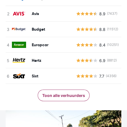
Avis
8.9
(7437)
G
Budget
8.8
(11512)
G
Europcar
8.4
(10251)
G
Hertz
6.9
(8812)
G
Sixt
7.7
(4356)
G
Toon alle verhuurders