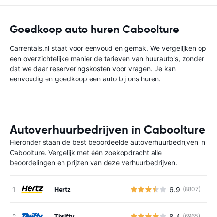
Goedkoop auto huren Caboolture
Carrentals.nl staat voor eenvoud en gemak. We vergelijken op
een overzichtelijke manier de tarieven van huurauto's, zonder
dat we daar reserveringskosten voor vragen. Je kan
eenvoudig en goedkoop een auto bij ons huren.
Autoverhuurbedrijven in Caboolture
Hieronder staan de best beoordeelde autoverhuurbedrijven in
Caboolture. Vergelijk met één zoekopdracht alle
beoordelingen en prijzen van deze verhuurbedrijven.
Hertz
6.9
(8807)
G
Thrifty
8.4
(6965)
G