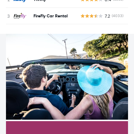
FireFly Car Rental
7.2
(4033)
G