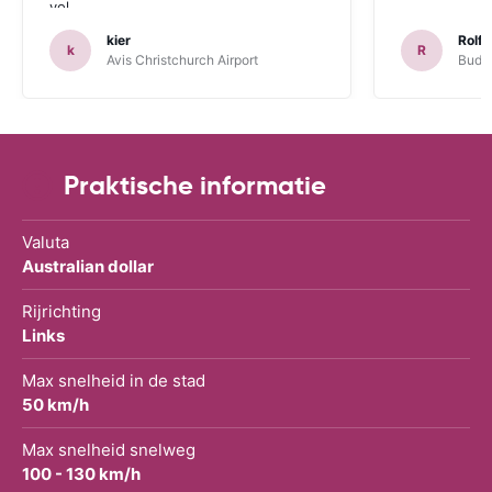
vol.
kier
Rolf 
k
R
Avis Christchurch Airport
Budge
Praktische informatie
Valuta
Australian dollar
Rijrichting
Links
Max snelheid in de stad
50 km/h
Max snelheid snelweg
100 - 130 km/h