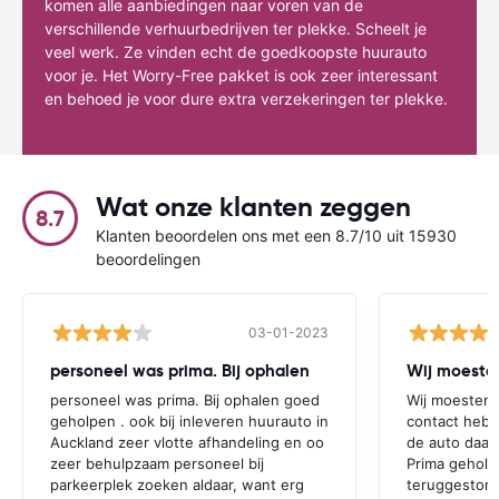
komen alle aanbiedingen naar voren van de
verschillende verhuurbedrijven ter plekke. Scheelt je
veel werk. Ze vinden echt de goedkoopste huurauto
voor je. Het Worry-Free pakket is ook zeer interessant
en behoed je voor dure extra verzekeringen ter plekke.
Wat onze klanten zeggen
8.7
Klanten beoordelen ons met een 8.7/10 uit 15930
beoordelingen
03-01-2023
personeel was prima. Bij ophalen
Wij moesten
personeel was prima. Bij ophalen goed
Wij moesten 
geholpen . ook bij inleveren huurauto in
contact hebb
Auckland zeer vlotte afhandeling en oo
de auto daar 
zeer behulpzaam personeel bij
Prima geholp
parkeerplek zoeken aldaar, want erg
teruggestort.