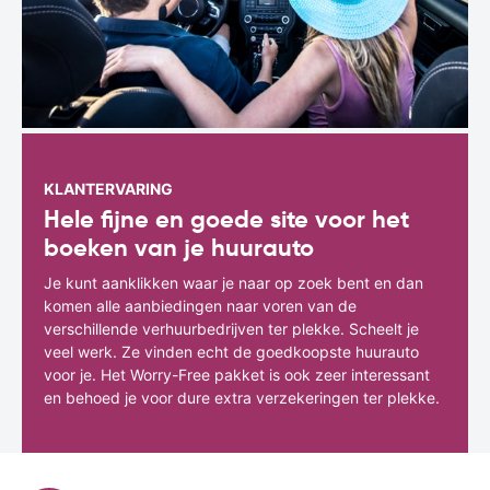
KLANTERVARING
Hele fijne en goede site voor het
boeken van je huurauto
Je kunt aanklikken waar je naar op zoek bent en dan
komen alle aanbiedingen naar voren van de
verschillende verhuurbedrijven ter plekke. Scheelt je
veel werk. Ze vinden echt de goedkoopste huurauto
voor je. Het Worry-Free pakket is ook zeer interessant
en behoed je voor dure extra verzekeringen ter plekke.