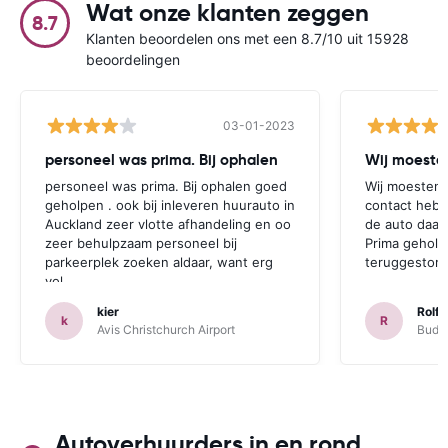
Wat onze klanten zeggen
8.7
Klanten beoordelen ons met een 8.7/10 uit 15928
beoordelingen
03-01-2023
personeel was prima. Bij ophalen
Wij moesten
personeel was prima. Bij ophalen goed
Wij moesten 
geholpen . ook bij inleveren huurauto in
contact hebb
Auckland zeer vlotte afhandeling en oo
de auto daar 
zeer behulpzaam personeel bij
Prima geholp
parkeerplek zoeken aldaar, want erg
teruggestort.
vol.
kier
Rolf 
k
R
Avis Christchurch Airport
Budge
Autoverhuurders in en rond