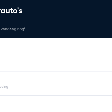
rauto's
er vandaag nog!
ieding