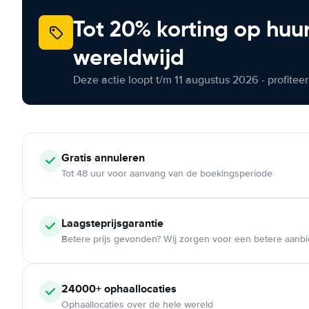
Tot 20% korting op huu
wereldwijd
Deze actie loopt t/m 11 augustus 2026 - profite
Gratis annuleren
Tot 48 uur voor aanvang van de boekingsperiode
Laagsteprijsgarantie
Betere prijs gevonden? Wij zorgen voor een betere aanb
24000+ ophaallocaties
Ophaallocaties over de hele wereld