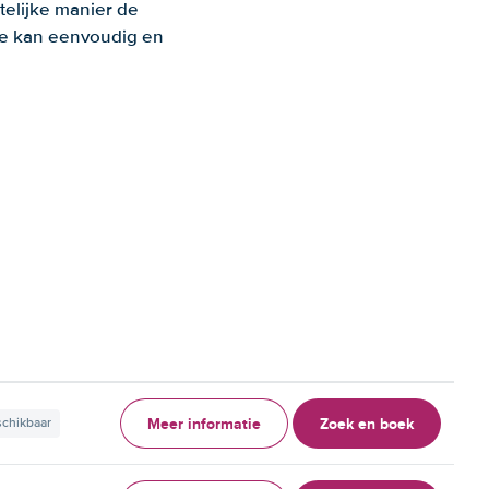
telijke manier de
 Je kan eenvoudig en
Meer informatie
Zoek en boek
schikbaar