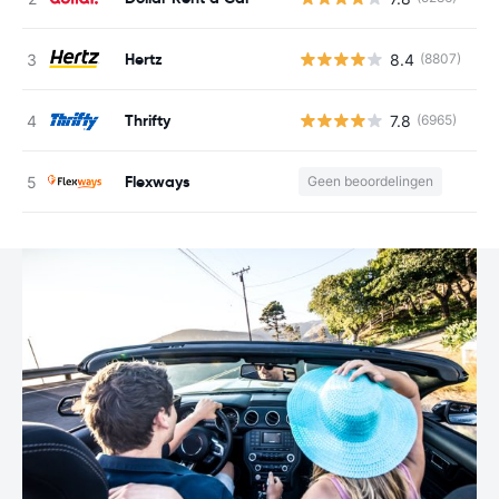
Hertz
8.4
(8807)
G
Thrifty
7.8
(6965)
G
Flexways
Geen beoordelingen
G